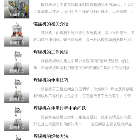
取料机械手主要实现机床制造过程的完全自动化，并采用
了集成加工技术，适用于生产线的取料机械手、工件翻转、工
新闻中心
件转序等。在国内的机械加工,现今很多都是使用专机或人工进
螺丝机的相关介绍
行机床取料机
螺丝机，由送料系统和锁付系统构成，其中送料部分，又
称为螺丝排列机，螺丝供给机，是一种比较简单的把螺丝排成
新闻中心
一排，以提高工作效率为目的的一种小型自动化设备，广泛应
焊锡机的工作原理
用于电子产业。
焊锡机焊锡的定义中可以发现“润湿”是焊接过程中的主
角．所谓焊接即是利用液态的“焊锡”润湿在基材上而达到接合
新闻中心
的效果．这种现象正如水倒在固体表面一样，不同的是焊会随
焊锡机的使用技巧
着温度的降低
焊锡机可三度空间全方位调节，使烙铁/UL焊台及焊锡咀
和锡线均不需经作业员之手，它完全代替了您的双手，手臂可
新闻中心
以调整至您想要的任意焊接之位。自动送锡系统：您只需轻踩
焊锡机在使用过程中的问题
脚踏开关，锡
焊锡机在使用过程中，难免会遇到一些不良情况的问题，
那么这些问题该如何解决呢？ 这些问题主要表现有焊点精
新闻中心
度不高、虚焊、连焊、堆锡、拉尖、漏焊等现象，针对这些焊
焊锡机的焊接方法
接不良问题。