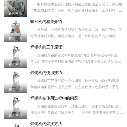
取料机械手主要实现机床制造过程的完全自动化，并采用
了集成加工技术，适用于生产线的取料机械手、工件翻转、工
新闻中心
件转序等。在国内的机械加工,现今很多都是使用专机或人工进
螺丝机的相关介绍
行机床取料机
螺丝机，由送料系统和锁付系统构成，其中送料部分，又
称为螺丝排列机，螺丝供给机，是一种比较简单的把螺丝排成
新闻中心
一排，以提高工作效率为目的的一种小型自动化设备，广泛应
焊锡机的工作原理
用于电子产业。
焊锡机焊锡的定义中可以发现“润湿”是焊接过程中的主
角．所谓焊接即是利用液态的“焊锡”润湿在基材上而达到接合
新闻中心
的效果．这种现象正如水倒在固体表面一样，不同的是焊会随
焊锡机的使用技巧
着温度的降低
焊锡机可三度空间全方位调节，使烙铁/UL焊台及焊锡咀
和锡线均不需经作业员之手，它完全代替了您的双手，手臂可
新闻中心
以调整至您想要的任意焊接之位。自动送锡系统：您只需轻踩
焊锡机在使用过程中的问题
脚踏开关，锡
焊锡机在使用过程中，难免会遇到一些不良情况的问题，
那么这些问题该如何解决呢？ 这些问题主要表现有焊点精
新闻中心
度不高、虚焊、连焊、堆锡、拉尖、漏焊等现象，针对这些焊
焊锡机的焊接方法
接不良问题。